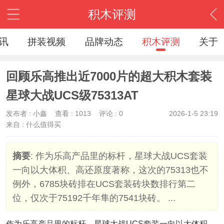
积木评测
讯
拼装视频
品牌动态
积木评测
关于
回顾乐高推出近7000片的超大积木套装
星球大战UCS级75313AT
发布者 :
小鑫
查看 :
1013
评论 : 0
2026-1-5 23:19
来自 :
什么值得买
摘要
: 作为乐高产品里的标杆，星球大战UCS套装
一向以大体积、高还原度著称，这次的75313也不
例外，6785块砖排在UCS套装砖块数排行第二
位，仅次于75192千年隼的7541块砖。 ...
作为乐高产品里的标杆，星球大战UCS套装一向以大体积、