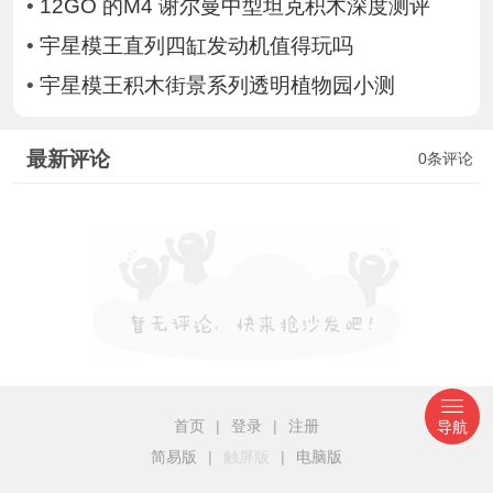
•
12GO 的M4 谢尔曼中型坦克积木深度测评
•
宇星模王直列四缸发动机值得玩吗
•
宇星模王积木街景系列透明植物园小测
最新评论
0条评论
首页
|
登录
|
注册
导航
简易版
|
触屏版
|
电脑版