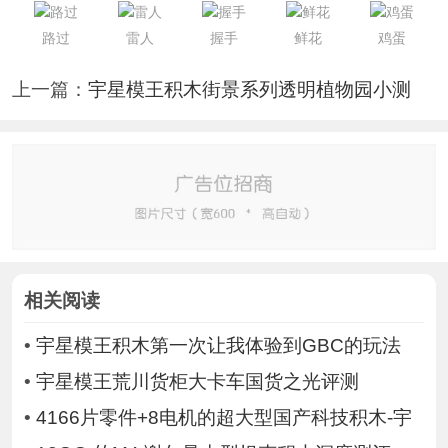
路过
雷人
握手
鲜花
鸡蛋
上一篇：
宇星模王积木街景系列透明植物园小测
相关阅读
•
宇星模王积木第一次让我体验到GBC的玩法
•
宇星模王荒川货柜大卡车国货之光评测
•
4166片零件+8电机的超大型国产科技积木-宇