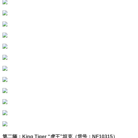
第二辆：King Tiger “虎王”坦克（货号：NF10315）