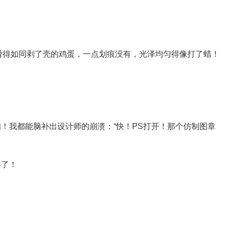
光滑得如同剥了壳的鸡蛋，一点划痕没有，光泽均匀得像打了蜡！
！我都能脑补出设计师的崩溃：“快！PS打开！那个仿制图章
卷了！