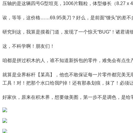
压轴的是这辆四号G型坦克，1006片颗粒，体型修长（8.27 x 4.88 x
诶，等等，这价格……69.95美刀？好么，是前面“馒头”的
研究到这，我算是摸着门道，发现了一个惊天“BUG”！诸君
这，不科学啊！朋友们！
咱都是拼过积木的人，谁不知道新拆包的零件，难免会有点生
就算是业界标杆【某高】，他也不敢保证每一片零件都完美无瑕
工具！对！把那个水口给我P掉！还有那条划痕，抹了！必须让
好家伙，原来在积木界，想要做美图，第一步不是调色，是给零