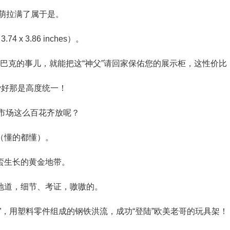
差萌拉满了属于是。
x 3.86 inches）。
某巴克的事儿，就能把这“神父”请回家保佑您的展示柜，这性价比
爱好那是高度统一！
市场这么百花齐放呢？
（懂的都懂）。
蛮生长的黄金地带。
地道，细节、考证，嗷嗷的。
”，用塑料零件组成的钢铁洪流，成功“登陆”欧美老哥的玩具架！