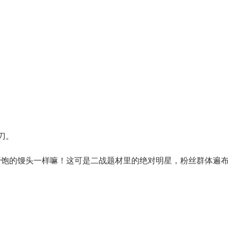
美刀。
管饱的馒头一样嘛！这可是二战题材里的绝对明星，粉丝群体遍布全