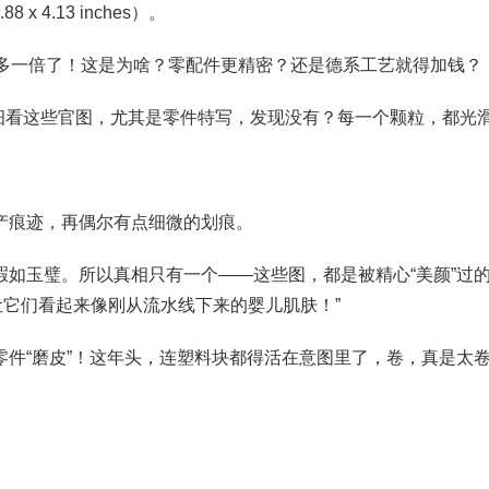
 4.13 inches）。
差不多一倍了！这是为啥？零配件更精密？还是德系工艺就得加钱？
请细看这些官图，尤其是零件特写，发现没有？每一个颗粒，都
产痕迹，再偶尔有点细微的划痕。
如玉璧。所以真相只有一个——这些图，都是被精心“美颜”过的
它们看起来像刚从流水线下来的婴儿肌肤！”
件“磨皮”！这年头，连塑料块都得活在意图里了，卷，真是太