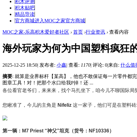
积木评测
积木贴吧
精品导读
官方商城
进入MOC之家官方商城
MOC之家-乐高积木爱好者社区
›
首页
›
行业资讯
›
查看内容
海外玩家为何为中国塑料疯狂
2025-12-25 18:50
|
发布者:
小鑫
|
查看:
1170
|
评论: 0
|
来自:
什么值
摘要
: 就算是业界标杆【某高】，他也不敢保证每一片零件都
图章工具！对！把那个水口给我P掉！还 ...
各位看官老爷们，来来来，找个马扎坐下，咱今儿不聊国际局势
您瞅准了，今儿的主角是
Nifeliz
这一家子，他们可是在塑料砖
第一辆：M7 Priest “神父”坦克（货号：NF10336）