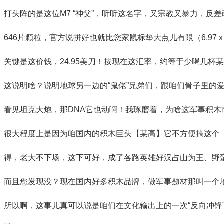
打头阵的是这位M7 “神父”，听听这名字，又宗教又暴力，反
646片颗粒，官方说拼好也就比您家鼠标垫大点儿有限（6.97 x 3.74 
关键是这价钱，24.95美刀！按现在这汇率，约等于少喝几杯
这说明啥？说明地球另一边的“鬼佬”兄弟们，跟咱们骨子里的
看见坦克大炮，那DNA它也动啊！我琢磨着，为啥这军事积木
很大程度上是因为咱国内的积木巨头【某高】它不方便搞这个
得，老大不下场，这下可好，成了各路英雄好汉占山为王、野
而且您发现没？现在国内好多积木品牌，做军事题材那叫一个
所以啊，这事儿真可以说是咱们在文化输出上的一次“反向冲锋