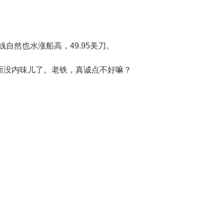
s），价钱自然也水涨船高，49.95美刀。
而没内味儿了。老铁，真诚点不好嘛？